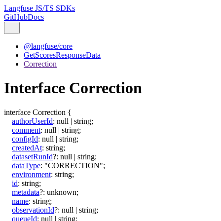
Langfuse JS/TS SDKs
GitHub
Docs
@langfuse/core
GetScoresResponseData
Correction
Interface Correction
interface
Correction
{
authorUserId
:
null
|
string
;
comment
:
null
|
string
;
configId
:
null
|
string
;
createdAt
:
string
;
datasetRunId
?:
null
|
string
;
dataType
:
"CORRECTION"
;
environment
:
string
;
id
:
string
;
metadata
?:
unknown
;
name
:
string
;
observationId
?:
null
|
string
;
queueId
:
null
|
string
;