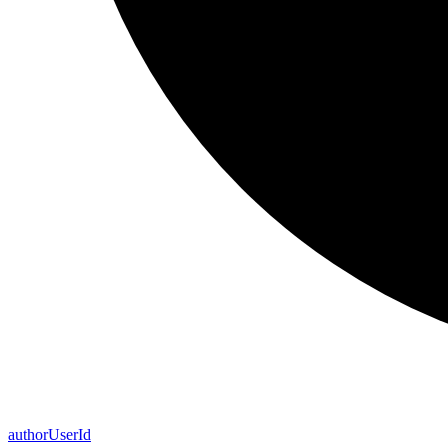
author
User
Id