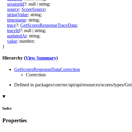
sessionId
?:
null
|
string
;
source
:
ScoreSource
;
stringValue
:
string
;
timestamp
:
string
;
trace
?:
GetScoresResponseTraceData
;
traceId
?:
null
|
string
;
updatedAt
:
string
;
value
:
number
;
}
Hierarchy (
View Summary
)
GetScoresResponseDataCorrection
Correction
Defined in packages/core/src/api/api/resources/scores/types/G
Index
Properties