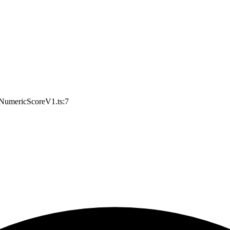
s/NumericScoreV1.ts:7