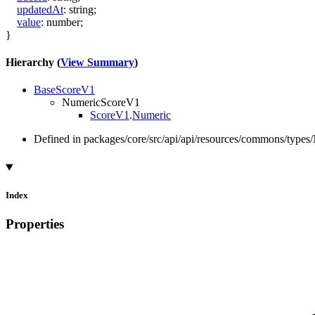
updatedAt
:
string
;
value
:
number
;
}
Hierarchy (
View Summary
)
BaseScoreV1
NumericScoreV1
ScoreV1
.
Numeric
Defined in packages/core/src/api/api/resources/commons/type
Index
Properties