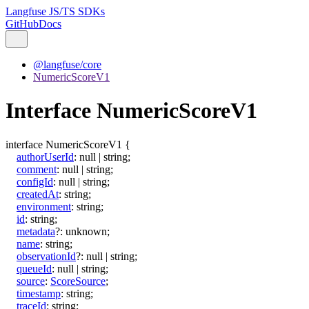
Langfuse JS/TS SDKs
GitHub
Docs
@langfuse/core
NumericScoreV1
Interface NumericScoreV1
interface
NumericScoreV1
{
authorUserId
:
null
|
string
;
comment
:
null
|
string
;
configId
:
null
|
string
;
createdAt
:
string
;
environment
:
string
;
id
:
string
;
metadata
?:
unknown
;
name
:
string
;
observationId
?:
null
|
string
;
queueId
:
null
|
string
;
source
:
ScoreSource
;
timestamp
:
string
;
traceId
:
string
;