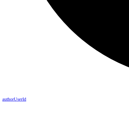
author
User
Id